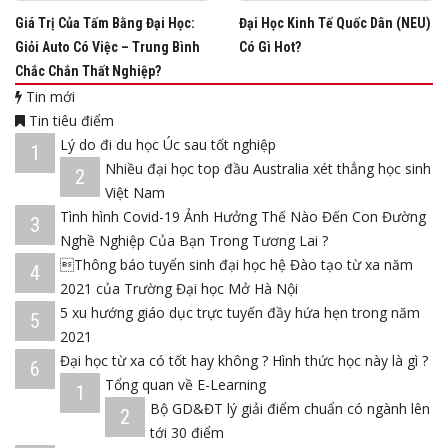
Giá Trị Của Tấm Bằng Đại Học:
Đại Học Kinh Tế Quốc Dân (NEU)
Giỏi Auto Có Việc – Trung Bình
Có Gì Hot?
Chắc Chắn Thất Nghiệp?
Tin mới
Tin tiêu điểm
Lý do đi du học Úc sau tốt nghiệp
1
Nhiều đại học top đầu Australia xét thẳng học sinh
2
Việt Nam
Tình hình Covid-19 Ảnh Hưởng Thế Nào Đến Con Đường
3
Nghề Nghiệp Của Bạn Trong Tương Lai ?
Thông báo tuyển sinh đại học hệ Đào tạo từ xa năm
4
2021 của Trường Đại học Mở Hà Nội
5 xu hướng giáo dục trực tuyến đầy hứa hẹn trong năm
5
2021
Đại học từ xa có tốt hay không ? Hình thức học này là gì ?
6
Tổng quan về E-Learning
1
Bộ GD&ĐT lý giải điểm chuẩn có ngành lên
2
tới 30 điểm