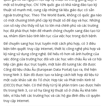
một số trường học. Chỉ 10% quốc gia có khả năng đào tạo kỹ
thuật số mạnh mẽ, cung cấp những tài liệu giáo dục có sẵn
ngoài trường học. Theo The World Bank, không có quốc gia nào
có một chương trình phổ cập kỹ thuật số để dạy và học. Những
con số này cho thấy nỗ lực to lớn mà chính phủ và các trường
học đã phải thực hiện để nhanh chóng chuyển sang đào tạo từ
xa, nhằm đảm bảo tính liên tục của việc học trong dịch bệnh.
Để chuyển sang học trực tuyến một cách phù hợp, có 3 điều
kiện tiên quyết: truy cập Internet, thiết bị công nghệ phù hợp và
kỹ năng sử dụng công nghệ. Để hiểu rõ hơn về ảnh hưởng của
việc đóng cửa trường học đối với các học viên châu Âu và cơ hội
tiếp cận giáo dục trực tuyến, một bản đồ tương tác đã được
Cổng dữ liệu châu Âu (European Data Portal) tạo ra, thể hiện
trong hình 3. Bản đồ được tạo ra bằng cách kết hợp dữ liệu từ
một cuộc khảo sát do Tổ chức Hợp tác và Phát triển Kinh tế
(OECD) thực hiện. Có thể thấy từ tỷ lệ phần trăm cao được hiển
thị trong hình 3, cơ sở hạ tầng kỹ thuật số ở châu Âu khá tiên
tiến, vì hầu hết các trường học và các hộ gia đình đều có quyền
truy cập Internet.