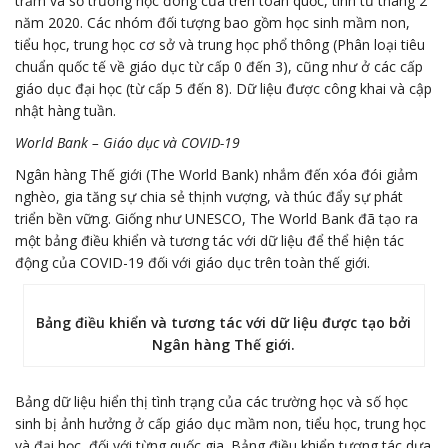
trăm và số trường học đóng cửa trên toàn quốc, tính từ tháng 2
năm 2020. Các nhóm đối tượng bao gồm học sinh mầm non,
tiểu học, trung học cơ sở và trung học phổ thông (Phân loại tiêu
chuẩn quốc tế về giáo dục từ cấp 0 đến 3), cũng như ở các cấp
giáo dục đại học (từ cấp 5 đến 8). Dữ liệu được công khai và cập
nhật hàng tuần.
World Bank – Giáo dục và COVID-19
Ngân hàng Thế giới (The World Bank) nhắm đến xóa đói giảm
nghèo, gia tăng sự chia sẻ thịnh vượng, và thúc đẩy sự phát
triển bền vững. Giống như UNESCO, The World Bank đã tạo ra
một bảng điều khiển và tương tác với dữ liệu để thể hiện tác
động của COVID-19 đối với giáo dục trên toàn thế giới.
Bảng điều khiển và tương tác với dữ liệu được tạo bởi
Ngân hàng Thế giới.
Bảng dữ liệu hiển thị tình trạng của các trường học và số học
sinh bị ảnh hưởng ở cấp giáo dục mầm non, tiểu học, trung học
và đại học, đối với từng quốc gia. Bảng điều khiển tương tác dựa