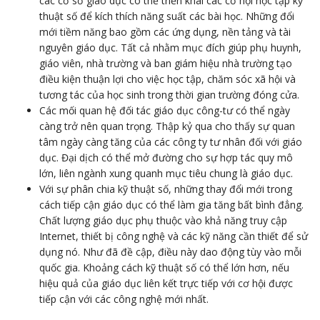
các cơ sở giáo dục có thể triển khai các cơ hội học tập kỹ
thuật số để kích thích năng suất các bài học. Những đổi
mới tiềm năng bao gồm các ứng dụng, nền tảng và tài
nguyên giáo dục. Tất cả nhằm mục đích giúp phụ huynh,
giáo viên, nhà trường và ban giám hiệu nhà trường tạo
điều kiện thuận lợi cho việc học tập, chăm sóc xã hội và
tương tác của học sinh trong thời gian trường đóng cửa.
Các mối quan hệ đối tác giáo dục công-tư có thể ngày
càng trở nên quan trọng. Thập kỷ qua cho thấy sự quan
tâm ngày càng tăng của các công ty tư nhân đối với giáo
dục. Đại dịch có thể mở đường cho sự hợp tác quy mô
lớn, liên ngành xung quanh mục tiêu chung là giáo dục.
Với sự phân chia kỹ thuật số, những thay đổi mới trong
cách tiếp cận giáo dục có thể làm gia tăng bất bình đẳng.
Chất lượng giáo dục phụ thuộc vào khả năng truy cập
Internet, thiết bị công nghệ và các kỹ năng cần thiết để sử
dụng nó. Như đã đề cập, điều này dao động tùy vào mỗi
quốc gia. Khoảng cách kỹ thuật số có thể lớn hơn, nếu
hiệu quả của giáo dục liên kết trực tiếp với cơ hội được
tiếp cận với các công nghệ mới nhất.