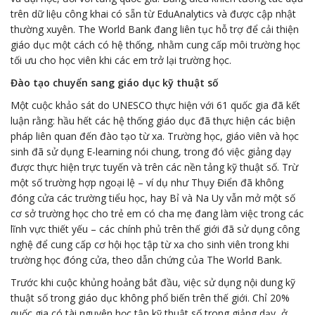
trên dữ liệu công khai có sẵn từ EduAnalytics và được cập nhật
thường xuyên. The World Bank đang liên tục hỗ trợ để cải thiện
giáo dục một cách có hệ thống, nhằm cung cấp môi trường học
tối ưu cho học viên khi các em trở lại trường học.
Đào tạo chuyển sang giáo dục kỹ thuật số
Một cuộc khảo sát do UNESCO thực hiện với 61 quốc gia đã kết
luận rằng: hầu hết các hệ thống giáo dục đã thực hiện các biện
pháp liên quan đến đào tạo từ xa. Trường học, giáo viên và học
sinh đã sử dụng E-learning nói chung, trong đó việc giảng dạy
được thực hiện trực tuyến và trên các nền tảng kỹ thuật số. Trừ
một số trường hợp ngoại lệ – ví dụ như Thụy Điển đã không
đóng cửa các trường tiểu học, hay Bỉ và Na Uy vẫn mở một số
cơ sở trường học cho trẻ em có cha mẹ đang làm việc trong các
lĩnh vực thiết yếu – các chính phủ trên thế giới đã sử dụng công
nghệ để cung cấp cơ hội học tập từ xa cho sinh viên trong khi
trường học đóng cửa, theo dẫn chứng của The World Bank.
Trước khi cuộc khủng hoảng bắt đầu, việc sử dụng nội dung kỹ
thuật số trong giáo dục không phổ biến trên thế giới. Chỉ 20%
quốc gia có tài nguyên học tập kỹ thuật số trong giảng dạy, ở