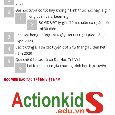
5
2021
Đại học từ xa có tốt hay không ? Hình thức học này là gì ?
6
Tổng quan về E-Learning
1
Bộ GD&ĐT lý giải điểm chuẩn có ngành lên
2
tới 30 điểm
Săn Học bổng ‘khủng’ tại Ngày Hội Du Học Quốc Tế Edu
3
Expo 2020
Các trường ĐH sẽ xét tuyển đợt 2 từ tháng 10 đến hết
4
năm 2020
Quy chế đào tạo từ xa Đại Học Trà Vinh
5
Lợi ích khi tham gia chương trình học trực tuyến
6
HỌC VIỆN ĐÀO TẠO TRẺ EM VIỆT NAM