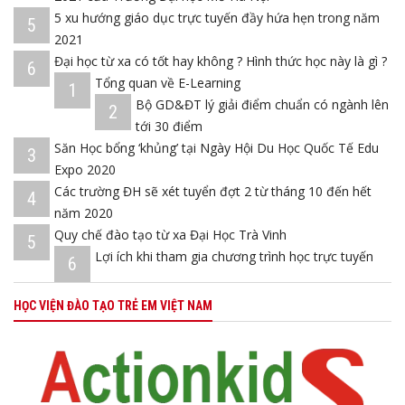
5 xu hướng giáo dục trực tuyến đầy hứa hẹn trong năm
5
2021
Đại học từ xa có tốt hay không ? Hình thức học này là gì ?
6
Tổng quan về E-Learning
1
Bộ GD&ĐT lý giải điểm chuẩn có ngành lên
2
tới 30 điểm
Săn Học bổng ‘khủng’ tại Ngày Hội Du Học Quốc Tế Edu
3
Expo 2020
Các trường ĐH sẽ xét tuyển đợt 2 từ tháng 10 đến hết
4
năm 2020
Quy chế đào tạo từ xa Đại Học Trà Vinh
5
Lợi ích khi tham gia chương trình học trực tuyến
6
HỌC VIỆN ĐÀO TẠO TRẺ EM VIỆT NAM