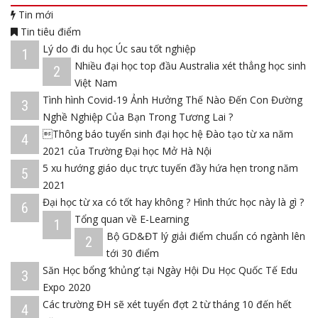
Tin mới
Tin tiêu điểm
Lý do đi du học Úc sau tốt nghiệp
1
Nhiều đại học top đầu Australia xét thẳng học sinh
2
Việt Nam
Tình hình Covid-19 Ảnh Hưởng Thế Nào Đến Con Đường
3
Nghề Nghiệp Của Bạn Trong Tương Lai ?
Thông báo tuyển sinh đại học hệ Đào tạo từ xa năm
4
2021 của Trường Đại học Mở Hà Nội
5 xu hướng giáo dục trực tuyến đầy hứa hẹn trong năm
5
2021
Đại học từ xa có tốt hay không ? Hình thức học này là gì ?
6
Tổng quan về E-Learning
1
Bộ GD&ĐT lý giải điểm chuẩn có ngành lên
2
tới 30 điểm
Săn Học bổng ‘khủng’ tại Ngày Hội Du Học Quốc Tế Edu
3
Expo 2020
Các trường ĐH sẽ xét tuyển đợt 2 từ tháng 10 đến hết
4