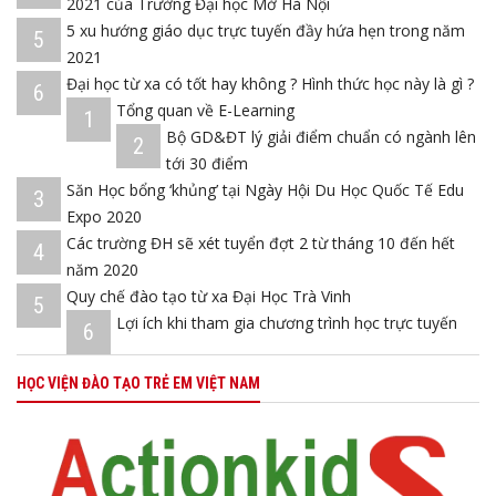
2021 của Trường Đại học Mở Hà Nội
5 xu hướng giáo dục trực tuyến đầy hứa hẹn trong năm
5
2021
Đại học từ xa có tốt hay không ? Hình thức học này là gì ?
6
Tổng quan về E-Learning
1
Bộ GD&ĐT lý giải điểm chuẩn có ngành lên
2
tới 30 điểm
Săn Học bổng ‘khủng’ tại Ngày Hội Du Học Quốc Tế Edu
3
Expo 2020
Các trường ĐH sẽ xét tuyển đợt 2 từ tháng 10 đến hết
4
năm 2020
Quy chế đào tạo từ xa Đại Học Trà Vinh
5
Lợi ích khi tham gia chương trình học trực tuyến
6
HỌC VIỆN ĐÀO TẠO TRẺ EM VIỆT NAM