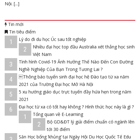
Nội. [...]
Tin mới
Tin tiêu điểm
Lý do đi du học Úc sau tốt nghiệp
1
Nhiều đại học top đầu Australia xét thẳng học sinh
2
Việt Nam
Tình hình Covid-19 Ảnh Hưởng Thế Nào Đến Con Đường
3
Nghề Nghiệp Của Bạn Trong Tương Lai ?
Thông báo tuyển sinh đại học hệ Đào tạo từ xa năm
4
2021 của Trường Đại học Mở Hà Nội
5 xu hướng giáo dục trực tuyến đầy hứa hẹn trong năm
5
2021
Đại học từ xa có tốt hay không ? Hình thức học này là gì ?
6
Tổng quan về E-Learning
1
Bộ GD&ĐT lý giải điểm chuẩn có ngành lên
2
tới 30 điểm
Săn Học bổng ‘khủng’ tại Ngày Hội Du Học Quốc Tế Edu
3