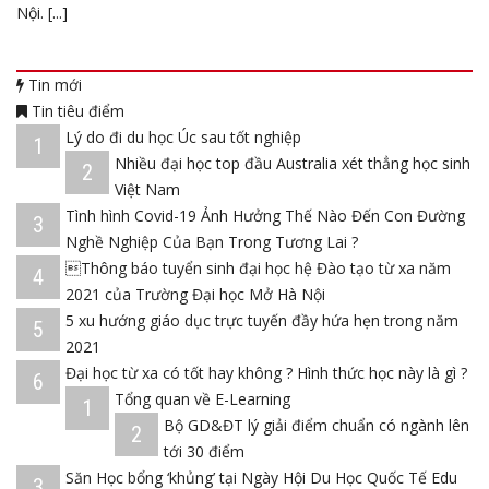
Nội. [...]
Tin mới
Tin tiêu điểm
Lý do đi du học Úc sau tốt nghiệp
1
Nhiều đại học top đầu Australia xét thẳng học sinh
2
Việt Nam
Tình hình Covid-19 Ảnh Hưởng Thế Nào Đến Con Đường
3
Nghề Nghiệp Của Bạn Trong Tương Lai ?
Thông báo tuyển sinh đại học hệ Đào tạo từ xa năm
4
2021 của Trường Đại học Mở Hà Nội
5 xu hướng giáo dục trực tuyến đầy hứa hẹn trong năm
5
2021
Đại học từ xa có tốt hay không ? Hình thức học này là gì ?
6
Tổng quan về E-Learning
1
Bộ GD&ĐT lý giải điểm chuẩn có ngành lên
2
tới 30 điểm
Săn Học bổng ‘khủng’ tại Ngày Hội Du Học Quốc Tế Edu
3